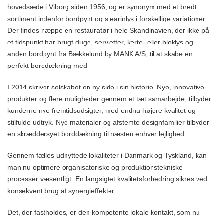
hovedsæde i Viborg siden 1956, og er synonym med et bredt
sortiment indenfor bordpynt og stearinlys i forskellige variationer.
Der findes næppe en restauratør i hele Skandinavien, der ikke på
et tidspunkt har brugt duge, servietter, kerte- eller bloklys og
anden bordpynt fra Bækkelund by MANK A/S, til at skabe en
perfekt borddækning med.
I 2014 skriver selskabet en ny side i sin historie. Nye, innovative
produkter og flere muligheder gennem et tæt samarbejde, tilbyder
kunderne nye fremtidsudsigter, med endnu højere kvalitet og
stilfulde udtryk. Nye materialer og afstemte designfamilier tilbyder
en skræddersyet borddækning til næsten enhver lejlighed.
Gennem fælles udnyttede lokaliteter i Danmark og Tyskland, kan
man nu optimere organisatoriske og produktionstekniske
processer væsentligt. En langsigtet kvalitetsforbedring sikres ved
konsekvent brug af synergieffekter.
Det, der fastholdes, er den kompetente lokale kontakt, som nu